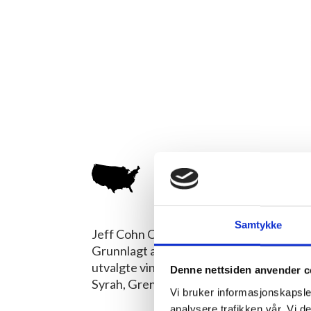
Jeff Cohn
USA/SONOMA
Samtykke
Jeff Cohn Cellars er en liten, anerkjent 
Grunnlagt av vinmakeren Jeff Cohn, fokus
utvalgte vinmarker. Jeff Cohn Cellars er 
Denne nettsiden anvender c
Syrah, Grenache og Viognier, samt enkel
Vi bruker informasjonskapsler
analysere trafikken vår. Vi 