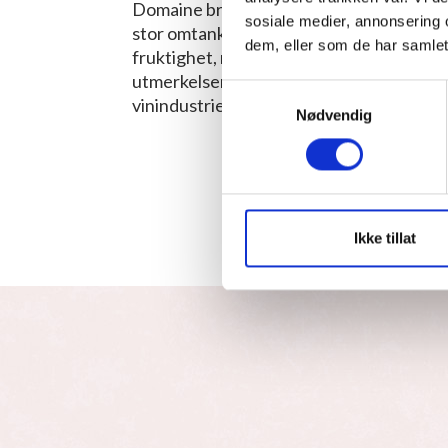
Domaine bruker en håndverksmessig tilnæ
sosiale medier, annonsering 
stor omtanke for terroir og druekvalitet.
dem, eller som de har samlet
fruktighet, noe som gjør dem populære bl
utmerkelser for sine viner og fortsetter å
Samtykkevalg
vinindustrien.
Nødvendig
Ikke tillat