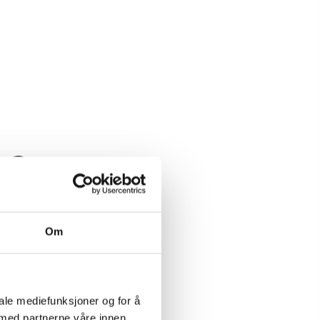
Last ned pdf
Om
iale mediefunksjoner og for å
 med partnerne våre innen