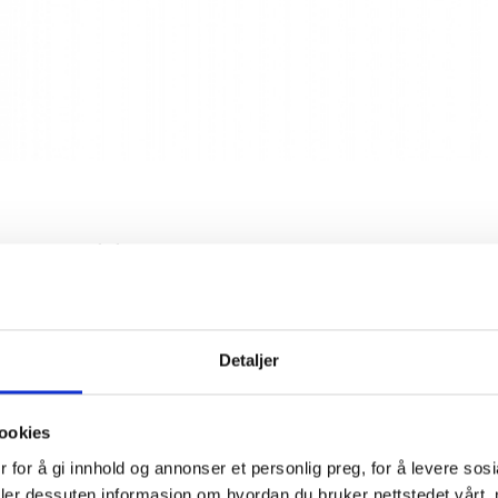
 Cellars
Detaljer
vinprodusent basert i Sonoma County, California.
erer vinhuset på å lage høykvalitetsviner fra nøye
kjent for sin ekspertise innen Rhône-druer, som
ookies
tvinmarks-Zinfandel.
 for å gi innhold og annonser et personlig preg, for å levere sos
deler dessuten informasjon om hvordan du bruker nettstedet vårt,