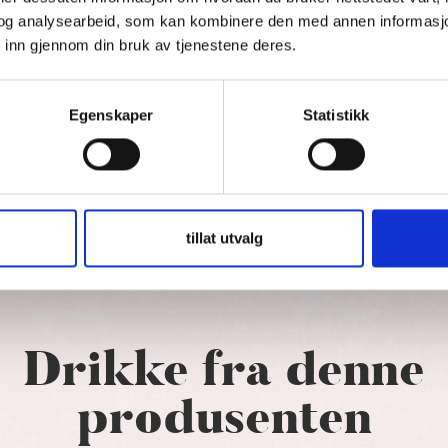
rming til vinproduksjon, der hver vin er laget med
og analysearbeid, som kan kombinere den med annen informasjon d
 Vinene preges av intensitet, kompleksitet og en rik
 inn gjennom din bruk av tjenestene deres.
ant vinelskere. Jeff Cohn Cellars har mottatt flere
 være en betydelig aktør i den kaliforniske
Egenskaper
Statistikk
tillat utvalg
Drikke fra denne
produsenten