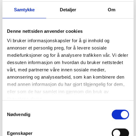
Samtykke
Detaljer
Om
Familien Jung besitter et vingård i Erbach i Rheingau-
regionen, i familiens eie siden 1799. Opprinnelig drev
de gården som en blandet landbruksvirksomhet, men i
Denne nettsiden anvender cookies
1969 tok Ludwig Jung over og gjorde den om til en ren
Vi bruker informasjonskapsler for å gi innhold og
vingård. Ludwig, dagens senior, overtok ansvaret som
annonser et personlig preg, for å levere sosiale
18-åring etter farens tidlige død. Hans sønn, Alex, tok
mediefunksjoner og for å analysere trafikken vår. Vi deler
over i 2008 og har siden økt kvaliteten og kvantiteten
dessuten informasjon om hvordan du bruker nettstedet
ved å kjøpe flere vinmarker. Den strategiske visjonen
vårt, med partnerne våre innen sosiale medier,
ble arvet fra Ludwig, som tidligere hadde utvidet
annonsering og analysearbeid, som kan kombinere den
vinmarkene betydelig og kjøpt en 250 år gammel
med annen informasjon du har gjort tilgjengelig for dem,
steinkjeller. Dette kjelleren, åtte meter under jorden,
eller som de har samlet inn gjennom din bruk av
er fortsatt stedet der deres flaskedrevne viner lagres
tjenestene deres.
ved en konstant temperatur på 11°C.
Samtykkevalg
Nødvendig
Egenskaper