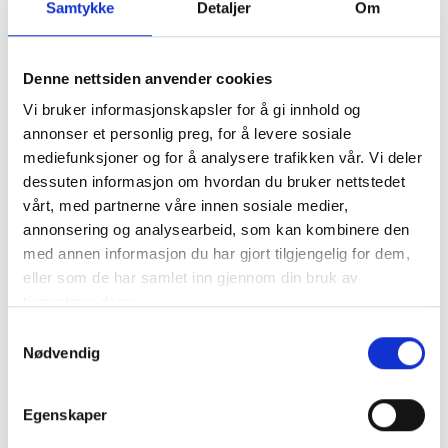
Samtykke
Detaljer
Om
Quinta do Estranxeiro ligger i Ribeira Sacra og drives
av Rebeca og Eulogio Pomares, kjent fra Zarate i Rías
Baixas. Vingården fokuserer på produksjon av
Denne nettsiden anvender cookies
høykvalitetsviner med vekt på lokale druesorter som
Vi bruker informasjonskapsler for å gi innhold og
Mencía og Godello.
annonser et personlig preg, for å levere sosiale
mediefunksjoner og for å analysere trafikken vår. Vi deler
Med en sterk forpliktelse til bærekraft og tradisjonelle
dessuten informasjon om hvordan du bruker nettstedet
vinifikasjonsmetoder, har Pomares-parret etablert seg
vårt, med partnerne våre innen sosiale medier,
som en viktig aktør i regionen. Vinene fra Quinta do
annonsering og analysearbeid, som kan kombinere den
Estranxeiro er kjent for sin renhet, kompleksitet og
med annen informasjon du har gjort tilgjengelig for dem,
evne til å reflektere terroiret, og de har mottatt
eller som de har samlet inn gjennom din bruk av
anerkjennelse fra både kritikere og vinelskere.
tjenestene deres.
Samtykkevalg
Nødvendig
Egenskaper