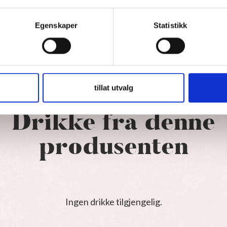
 og Valle Reale til Italias ledende økologiske
og vinifieres med stedegen gjær.
Egenskaper
Statistikk
tillat utvalg
Drikke fra denne
produsenten
Ingen drikke tilgjengelig.