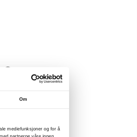
Last ned pdf
Om
iale mediefunksjoner og for å
 med partnerne våre innen