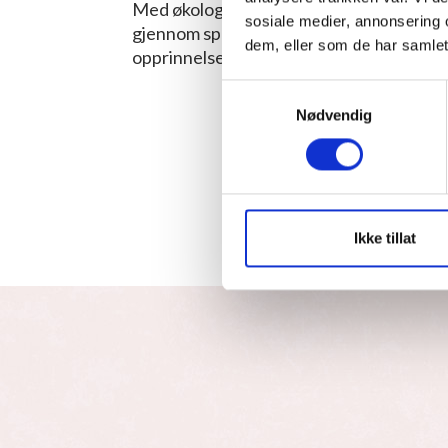
Med økologisk og biodynamisk drift, og 
sosiale medier, annonsering 
gjennom spontan gjæring og skånsom vinif
dem, eller som de har samlet
opprinnelse, dybde og eleganse.
Samtykkevalg
Nødvendig
Ikke tillat