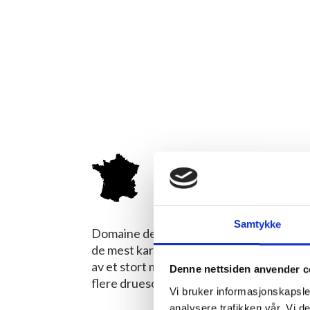
Domaine
FRANKRIKE/RHÔNE SØR
Samtykke
Domaine de Beaurenard har vært i Coulon-
de mest karaktersterke produsentene 
av et stort mangfold av jordsmonn og en
Denne nettsiden anvender c
flere druesorter dyrkes og vinifiseres s
Vi bruker informasjonskapsler
analysere trafikken vår. Vi 