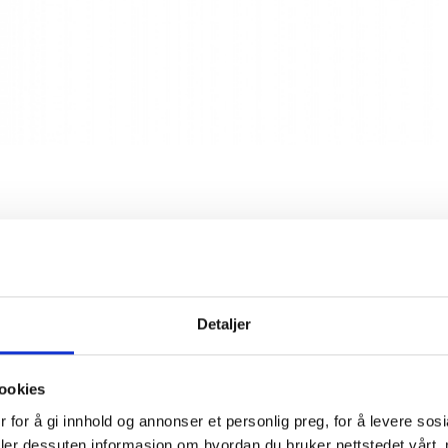
 de Beaurenard
Detaljer
familiens eie i syv generasjoner og er i dag en av
i Châteauneuf-du-Pape. Eiendommen kjennetegnes
 sjelden praksis med samplantede vinmarker, der
ookies
ammen.
 for å gi innhold og annonser et personlig preg, for å levere sos
deler dessuten informasjon om hvordan du bruker nettstedet vårt,