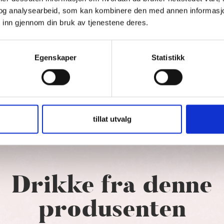
et kompromissløst fokus på håndverk, skapes viner
og analysearbeid, som kan kombinere den med annen informasjon d
ikasjon. Dette gir uttrykksfulle viner med tydelig
 inn gjennom din bruk av tjenestene deres.
Egenskaper
Statistikk
tillat utvalg
Drikke fra denne
produsenten