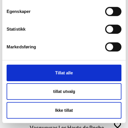
Egenskaper
Statistikk
Markedsføring
Tillat alle
tillat utvalg
Drikke fra denne produsenten
Ikke tillat
Vacqueyras Les Hauts de Poche 75 cl