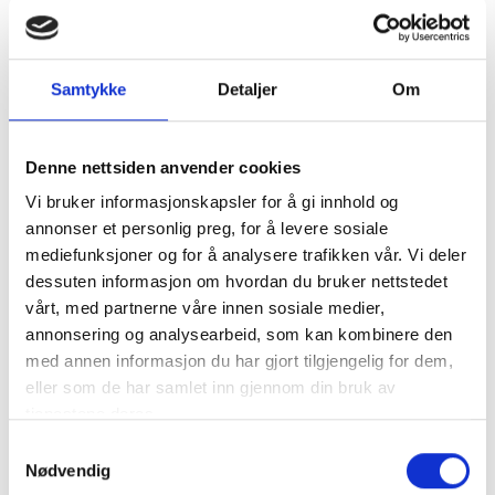
Domaine Font Sarade ble etablert av René Devine i
1936 og produsert kun druer. Nåværende eier
Bernard Burle overtok i 2002 og begynte å tappe vin
Samtykke
Detaljer
Om
på flaske og selger den kommersielt. I dag produserer
de ca. 130,000 flasker.Eiendommen ligger nord i
Vacqueyras appellasjonen og består av 35 hektar
Denne nettsiden anvender cookies
totalt, hovedsakelig i Vacqueyras. De også produserer
Vi bruker informasjonskapsler for å gi innhold og
viner fra Gigondas, Plan de Dieu, Ventoux og Côtes du
annonser et personlig preg, for å levere sosiale
Rhône.
mediefunksjoner og for å analysere trafikken vår. Vi deler
Bernards datter Claire begynte å jobbe på
dessuten informasjon om hvordan du bruker nettstedet
eiendommen i 2014 og en ny kjeller ble feridstilt i 2015.
vårt, med partnerne våre innen sosiale medier,
annonsering og analysearbeid, som kan kombinere den
med annen informasjon du har gjort tilgjengelig for dem,
eller som de har samlet inn gjennom din bruk av
tjenestene deres.
Samtykkevalg
Nødvendig