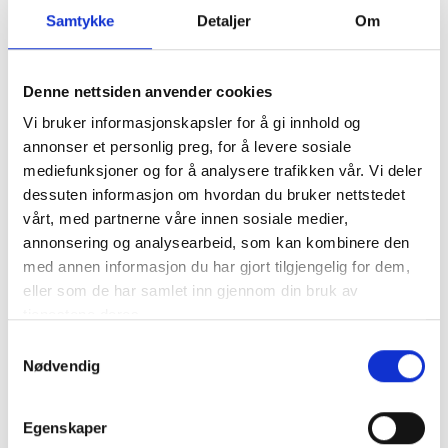
Vinene fra Maison Lagnaux er kjent for sin eleganse,
Samtykke
Detaljer
Om
kompleksitet og lagringspotensial, noe som gjør dem
attraktive for både samlere og vinelskere.
Denne nettsiden anvender cookies
Produksjonen er preget av en sterk forpliktelse til
kvalitet og bærekraft, og de arbeider aktivt for å
Vi bruker informasjonskapsler for å gi innhold og
ivareta miljøet i vinmarkene.
annonser et personlig preg, for å levere sosiale
mediefunksjoner og for å analysere trafikken vår. Vi deler
dessuten informasjon om hvordan du bruker nettstedet
vårt, med partnerne våre innen sosiale medier,
annonsering og analysearbeid, som kan kombinere den
med annen informasjon du har gjort tilgjengelig for dem,
eller som de har samlet inn gjennom din bruk av
tjenestene deres.
Samtykkevalg
Nødvendig
Egenskaper