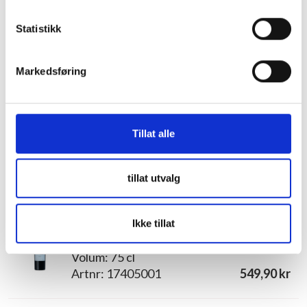
Statistikk
Markedsføring
Tillat alle
Drikke fra denne produsenten
tillat utvalg
Lagneaux a Pauillac
Ikke tillat
Maison Lagnaux, 2017
Volum: 75 cl
Artnr: 17405001
549,90 kr