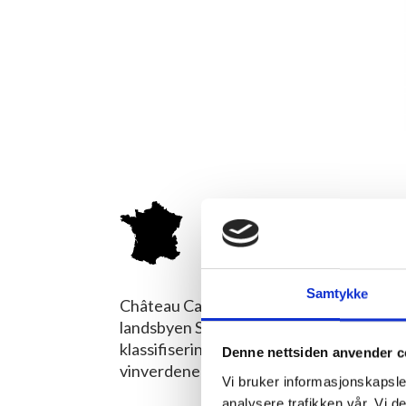
Château 
FRANKRIKE/BORDEAUX
Samtykke
Château Calon-Ségur er en tredje Grand C
landsbyen Saint-Estèphe, midt i appella
klassifiseringen av Bordeaux-eiendommer
Denne nettsiden anvender c
vinverdenen
Vi bruker informasjonskapsler
analysere trafikken vår. Vi 