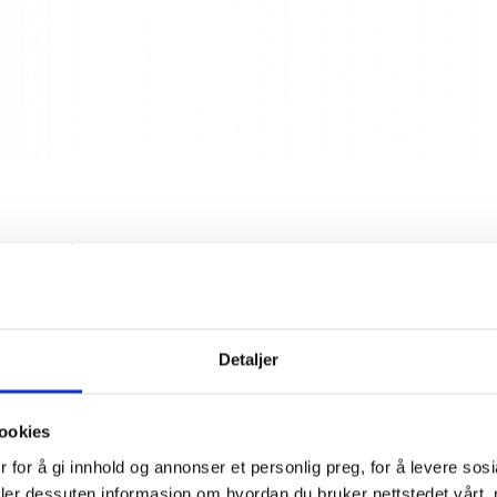
Calon-Ségur
Detaljer
ru Classé-vingård i Bordeaux. Det ligger nord i
sjonen med samme navn i Médoc. Allerede før
 i 1855 var Château Calon-Ségur et navn i
ookies
 for å gi innhold og annonser et personlig preg, for å levere sos
deler dessuten informasjon om hvordan du bruker nettstedet vårt,