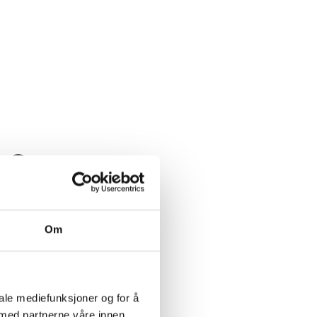
Last ned pdf
Om
iale mediefunksjoner og for å
 med partnerne våre innen