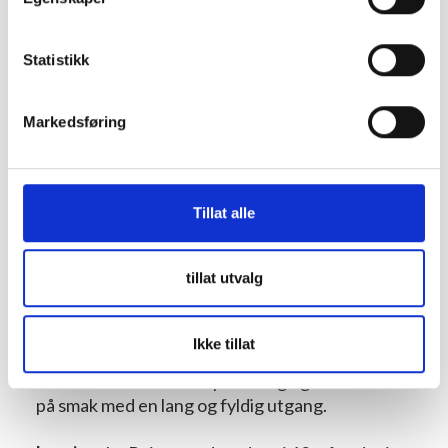
Importør
BRW
Statistikk
Pris
815,00 kr
Markedsføring
Grenache 80%
,
Mourvèdre 3%
,
Druetyper
Syrah 2%
Tillat alle
tillat utvalg
Storfe
Lam og sau
Småvilt
Storvilt
Ost
Karakteristikk:
En vin med stor konsentrasjon,
Ikke tillat
finesse og lagringspotensial, ideell for kjennere
av Châteauneuf-du-Pape. Saftig og mørk frukt
på smak med en lang og fyldig utgang.