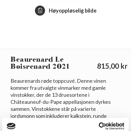
Høyoppløselig bilde
Beaurenard Le
Boisrenard 2021
815,00 kr
Beaurenards røde toppcuvé. Denne vinen
kommer fra utvalgte vinmarker med gamle
vinstokker, der de 13 druesortene i
Châteauneuf-du-Pape appellasjonen dyrkes
sammen. Vinstokkene står på varierte
jordsmonn som inkluderer kalkstein, runde
steiner på leirunderlag med jernforekomster, og
fin sedimentær sand. Dette mangfoldige