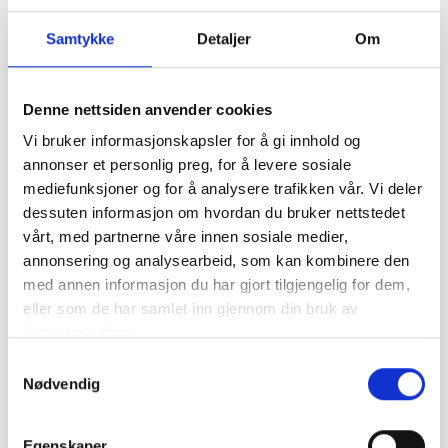
jordsmonnet gir vinen stor dybde og
Samtykke
Detaljer
Om
kompleksitet.
Denne nettsiden anvender cookies
Fylde
Friskhet
Garvestoff
Vi bruker informasjonskapsler for å gi innhold og
annonser et personlig preg, for å levere sosiale
mediefunksjoner og for å analysere trafikken vår. Vi deler
Artikelnummer
16290201
dessuten informasjon om hvordan du bruker nettstedet
vårt, med partnerne våre innen sosiale medier,
Årgang
2020
annonsering og analysearbeid, som kan kombinere den
med annen informasjon du har gjort tilgjengelig for dem,
eller som de har samlet inn gjennom din bruk av
Volum
75 cl
tjenestene deres.
Samtykkevalg
Type
Rødvin
Nødvendig
Produsent
Domaine de Beaurenard →
Egenskaper