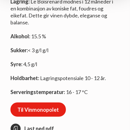
Lagring:
Le Boisrenard modnes i 12 måneder i
en kombinasjon av koniske fat, foudres og
eikefat. Dette gir vinen dybde, eleganse og
balanse.
Alkohol:
15.5 %
Sukker:
< 3 g/l g/l
Syre:
4,5 g/l
Holdbarhet:
Lagringspotensiale 10 - 12 år.
Serveringstemperatur:
16 - 17 °C
Til Vinmonopolet
Last ned pdf