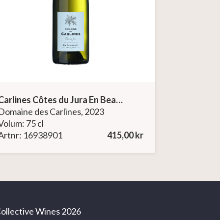
Carlines Côtes du Jura En Beaumont
Domaine des Carlines, 2023
Volum: 75 cl
Artnr: 16938901
415,00 kr
ollective Wines 2026