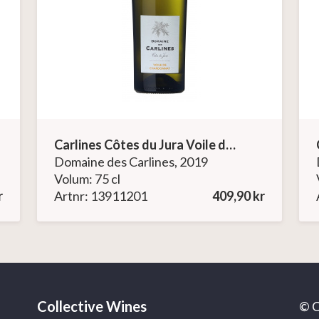
Carlines Côtes du Jura Voile de Chardonnay
Domaine des Carlines, 2019
Volum: 75 cl
r
Artnr: 13911201
409,90 kr
Collective Wines
© C