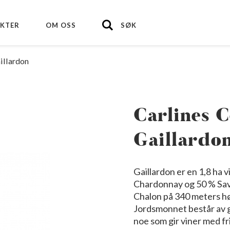
KTER
OM OSS
SØK
illardon
Carlines C
Gaillardo
Gaillardon er en 1,8 ha
Chardonnay og 50 % Sava
Chalon på 340 meters h
Jordsmonnet består av g
noe som gir viner med fr