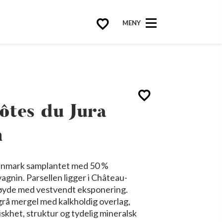
MENY
ôtes du Jura
n
 vinmark samplantet med 50 %
gnin. Parsellen ligger i Château-
øyde med vestvendt eksponering.
rå mergel med kalkholdig overlag,
iskhet, struktur og tydelig mineralsk