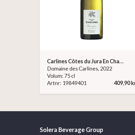
Carlines Côtes du Jura En Charnay Savagnin
Domaine des Carlines, 2022
Volum: 75 cl
Artnr: 19849401
409,90 k
Solera Beverage Group