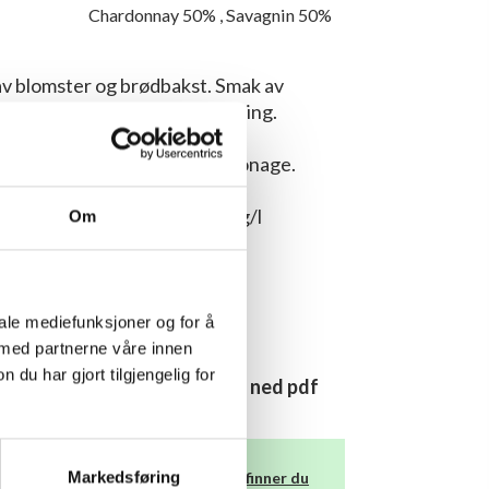
Chardonnay 50%
,
Savagnin 50%
v blomster og brødbakst. Smak av
isk syre. Fast og lang avslutning.
all på brukte fat, ingen battonage.
kker:
0,5 g/l
Syre:
6,1 g/l
Om
men kan lagres i opp til 7 år.
:
10 - 12 ° C
iale mediefunksjoner og for å
 med partnerne våre innen
u har gjort tilgjengelig for
Last ned pdf
Markedsføring
skadevirkninger. Nærmere informasjon
finner du