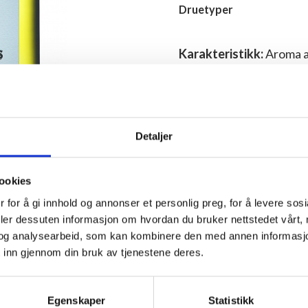
Druetyper
Karakteristikk:
Aroma a
moden frukt, fedme og fr
Lagring:
18 mnd på bunnf
Alkohol:
13.5 %
Su
Detaljer
Holdbarhet:
Konsumklar, 
ookies
Serveringstemperatur
 for å gi innhold og annonser et personlig preg, for å levere sos
g bilde
deler dessuten informasjon om hvordan du bruker nettstedet vårt,
og analysearbeid, som kan kombinere den med annen informasjon d
Til Vinmonopolet
 inn gjennom din bruk av tjenestene deres.
Egenskaper
Statistikk
Bruk av alkohol kan gi ulike 