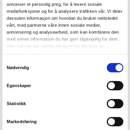
alle prisklasser. Selskapet importerer produkter fra
annonser et personlig preg, for å levere sosiale
klassiske vinland i Europa, samt fra den nye verden.
mediefunksjoner og for å analysere trafikken vår. Vi deler
Kvalitet og tradisjon er viktig, men også
dessuten informasjon om hvordan du bruker nettstedet
nysgjerrigheten på det nye og unike. Vinverden er i
vårt, med partnerne våre innen sosiale medier,
konstant utvikling og det er derfor viktig å ha en god
annonsering og analysearbeid, som kan kombinere den
oversikt over nye trender og produsenter som skaper
med annen informasjon du har gjort tilgjengelig for dem,
noe nytt.
eller som de har samlet inn gjennom din bruk av
tjenestene deres.
Plus Vini sine produsenter og produkter finner du
her.
Samtykkevalg
Nødvendig
Egenskaper
Statistikk
Markedsføring