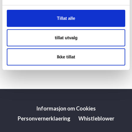
Tillat alle
Andrew Douglas
Produktdirektør/ Product Manager
tillat utvalg
Telefon(+47) 92 60 04 31
Ikke tillat
andy@collective-wines.no
Informasjon om Cookies
Personvernerklaering
Whistleblower