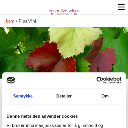
Hjem
>
Plus Vini
Samtykke
Detaljer
Om
Plus Vini
Plus Vini AS ble etablert i 2011 med fokus på å tilby det
Denne nettsiden anvender cookies
norske markedet et bredt utvalg kvalitetsprodukter i
Vi bruker informasjonskapsler for å gi innhold og